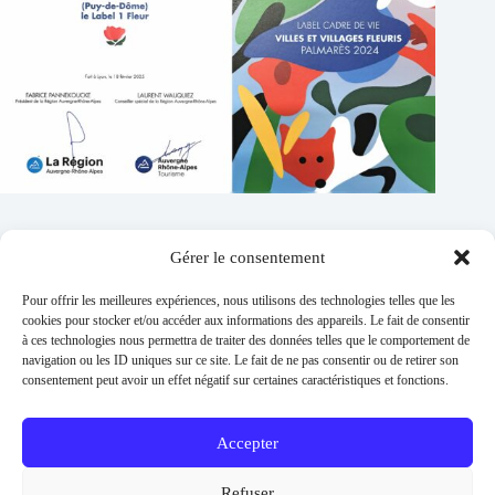
Gérer le consentement
Contacts
Pour offrir les meilleures expériences, nous utilisons des technologies telles que les
Addresse :
cookies pour stocker et/ou accéder aux informations des appareils. Le fait de consentir
1 place de l'église 63260 Thuret
à ces technologies nous permettra de traiter des données telles que le comportement de
navigation ou les ID uniques sur ce site. Le fait de ne pas consentir ou de retirer son
Phone:
consentement peut avoir un effet négatif sur certaines caractéristiques et fonctions.
04 73 97 91 58
E-mail :
mairie@thuret.fr
Accepter
Permanences :
Lundi et jeudi 13h30 - 17h30 / Mardi et
Refuser