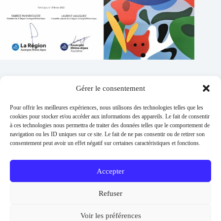
Gérer le consentement
Contacts
Pour offrir les meilleures expériences, nous utilisons des technologies telles que les
Addresse :
cookies pour stocker et/ou accéder aux informations des appareils. Le fait de consentir
1 place de l'église 63260 Thuret
à ces technologies nous permettra de traiter des données telles que le comportement de
navigation ou les ID uniques sur ce site. Le fait de ne pas consentir ou de retirer son
Phone:
consentement peut avoir un effet négatif sur certaines caractéristiques et fonctions.
04 73 97 91 58
E-mail :
mairie@thuret.fr
Accepter
Permanences :
Lundi et jeudi 13h30 - 17h30 / Mardi et
Refuser
Mercredi 8h30 - 11h30 / En dehors sur RDV
Urgences
Voir les préférences