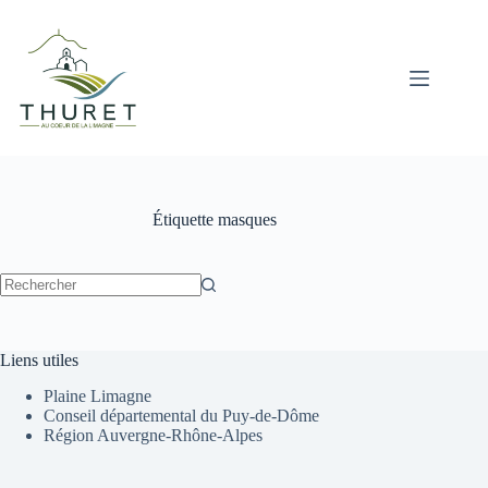
Passer
au
contenu
Étiquette
masques
Aucun
résultat
Liens utiles
Plaine Limagne
Conseil départemental du Puy-de-Dôme
Région Auvergne-Rhône-Alpes