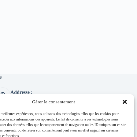
s
Addresse :
1 place de l'église 63260 Thuret
Gérer le consentement
Phone:
04 73 97 91 58
s meilleures expériences, nous utilisons des technologies telles que les cookies pour
accéder aux informations des appareils. Le fait de consentir à ces technologies nous
E-mail :
raiter des données telles que le comportement de navigation ou les ID uniques sur ce site.
mairie@thuret.fr
pas consentir ou de retirer son consentement peut avoir un effet négatif sur certaines
Permanences :
s et fonctions.