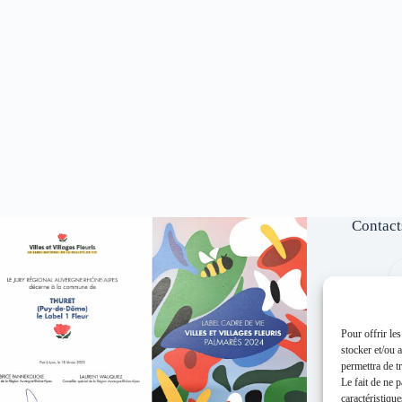
Contact
Pour offrir le
stocker et/ou 
permettra de t
Le fait de ne 
caractéristique