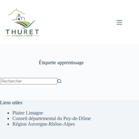
Passer
au
contenu
Étiquette
apprentissage
Aucun
résultat
Liens utiles
Plaine Limagne
Conseil départemental du Puy-de-Dôme
Région Auvergne-Rhône-Alpes