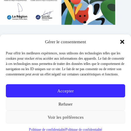
Gérer le consentement
Contacts
Pour offrir les meilleures expériences, nous utilisons des technologies telles que les
Addresse :
cookies pour stocker et/ou accéder aux informations des appareils. Le fait de consentir
1 place de l'église 63260 Thuret
à ces technologies nous permettra de traiter des données telles que le comportement de
navigation ou les ID uniques sur ce site. Le fait de ne pas consentir ou de retirer son
Phone:
consentement peut avoir un effet négatif sur certaines caractéristiques et fonctions.
04 73 97 91 58
E-mail :
mairie@thuret.fr
Accepter
Permanences :
Lundi et jeudi 13h30 - 17h30 / Mardi et
Refuser
Mercredi 8h30 - 11h30 / En dehors sur RDV
Urgences
Voir les préférences
06 26 56 04 57
Copyright © 2026 -
Mentions légales
-
Politique de
Politique de confidentialité
Politique de confidentialité