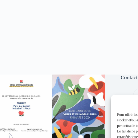
Contact
Pour offrir le
stocker et/ou 
permettra de t
Le fait de ne 
caractéristique