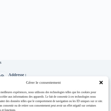
s
Addresse :
1 place de l'église 63260 Thuret
Gérer le consentement
Phone:
04 73 97 91 58
s meilleures expériences, nous utilisons des technologies telles que les cookies pour
accéder aux informations des appareils. Le fait de consentir à ces technologies nous
E-mail :
raiter des données telles que le comportement de navigation ou les ID uniques sur ce site.
mairie@thuret.fr
pas consentir ou de retirer son consentement peut avoir un effet négatif sur certaines
Permanences :
s et fonctions.