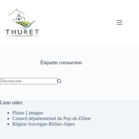
Passer
au
contenu
Étiquette
coronavirus
Aucun
résultat
Liens utiles
Plaine Limagne
Conseil départemental du Puy-de-Dôme
Région Auvergne-Rhône-Alpes