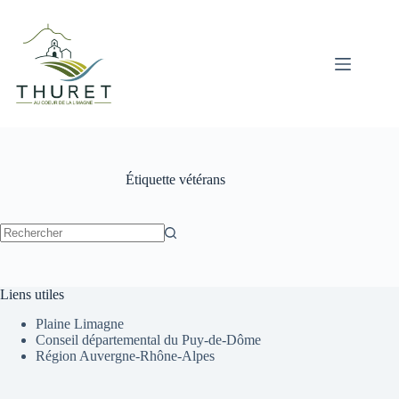
Passer
au
contenu
Étiquette
vétérans
Aucun
résultat
Liens utiles
Plaine Limagne
Conseil départemental du Puy-de-Dôme
Région Auvergne-Rhône-Alpes