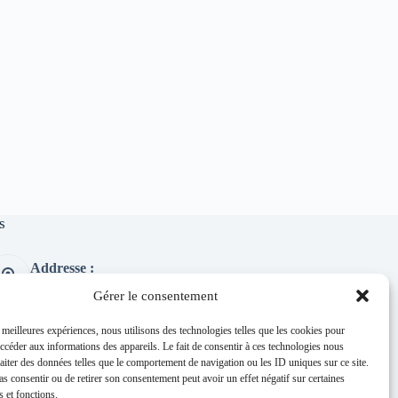
s
Addresse :
1 place de l'église 63260 Thuret
Gérer le consentement
Phone:
04 73 97 91 58
s meilleures expériences, nous utilisons des technologies telles que les cookies pour
accéder aux informations des appareils. Le fait de consentir à ces technologies nous
E-mail :
raiter des données telles que le comportement de navigation ou les ID uniques sur ce site.
mairie@thuret.fr
pas consentir ou de retirer son consentement peut avoir un effet négatif sur certaines
Permanences :
s et fonctions.