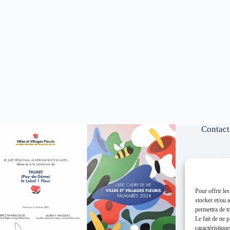
Contact
Pour offrir le
stocker et/ou 
permettra de t
Le fait de ne 
caractéristique