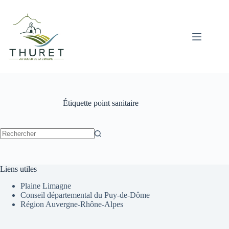
Passer
au
contenu
Étiquette
point sanitaire
Aucun
résultat
Liens utiles
Plaine Limagne
Conseil départemental du Puy-de-Dôme
Région Auvergne-Rhône-Alpes