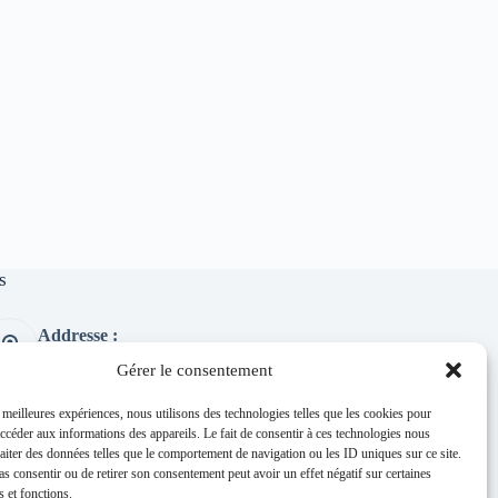
s
Addresse :
1 place de l'église 63260 Thuret
Gérer le consentement
Phone:
04 73 97 91 58
s meilleures expériences, nous utilisons des technologies telles que les cookies pour
accéder aux informations des appareils. Le fait de consentir à ces technologies nous
E-mail :
raiter des données telles que le comportement de navigation ou les ID uniques sur ce site.
mairie@thuret.fr
pas consentir ou de retirer son consentement peut avoir un effet négatif sur certaines
Permanences :
s et fonctions.