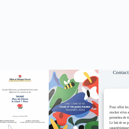
Contact
Pour offrir le
stocker et/ou 
permettra de t
Le fait de ne 
caractéristique