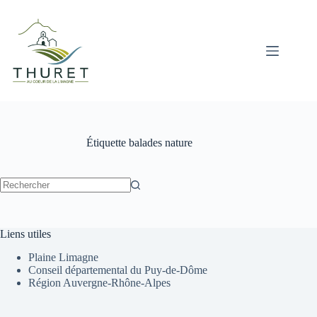
Passer
au
contenu
Étiquette
balades nature
Aucun
résultat
Liens utiles
Plaine Limagne
Conseil départemental du Puy-de-Dôme
Région Auvergne-Rhône-Alpes