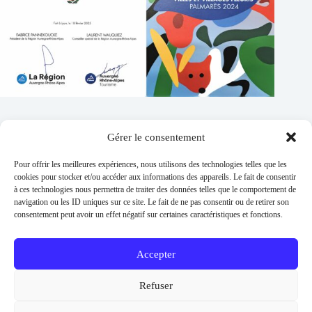
Gérer le consentement
Contacts
Pour offrir les meilleures expériences, nous utilisons des technologies telles que les
Addresse :
cookies pour stocker et/ou accéder aux informations des appareils. Le fait de consentir
1 place de l'église 63260 Thuret
à ces technologies nous permettra de traiter des données telles que le comportement de
navigation ou les ID uniques sur ce site. Le fait de ne pas consentir ou de retirer son
Phone:
consentement peut avoir un effet négatif sur certaines caractéristiques et fonctions.
04 73 97 91 58
E-mail :
mairie@thuret.fr
Accepter
Permanences :
Lundi et jeudi 13h30 - 17h30 / Mardi et
Refuser
Mercredi 8h30 - 11h30 / En dehors sur RDV