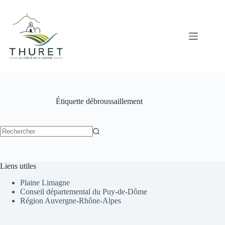
Passer
au
contenu
Étiquette
débroussaillement
Aucun
résultat
Liens utiles
Plaine Limagne
Conseil départemental du Puy-de-Dôme
Région Auvergne-Rhône-Alpes